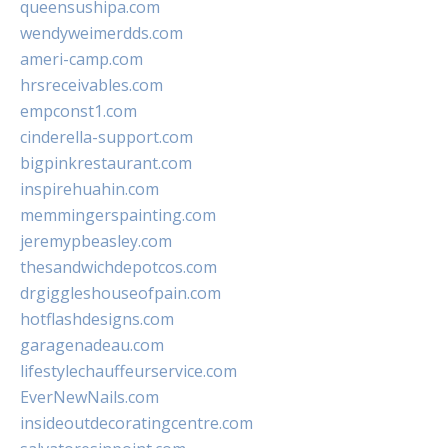
queensushipa.com
wendyweimerdds.com
ameri-camp.com
hrsreceivables.com
empconst1.com
cinderella-support.com
bigpinkrestaurant.com
inspirehuahin.com
memmingerspainting.com
jeremypbeasley.com
thesandwichdepotcos.com
drgiggleshouseofpain.com
hotflashdesigns.com
garagenadeau.com
lifestylechauffeurservice.com
EverNewNails.com
insideoutdecoratingcentre.com