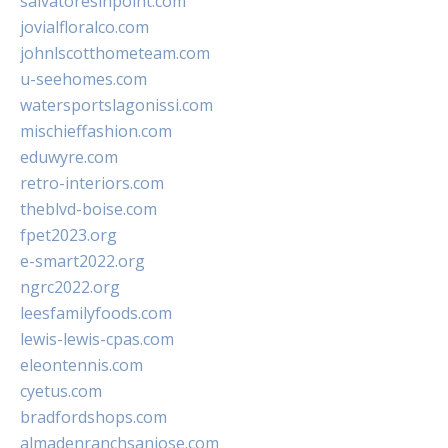
salvatoresinpoint.com
jovialfloralco.com
johnlscotthometeam.com
u-seehomes.com
watersportslagonissi.com
mischieffashion.com
eduwyre.com
retro-interiors.com
theblvd-boise.com
fpet2023.org
e-smart2022.org
ngrc2022.org
leesfamilyfoods.com
lewis-lewis-cpas.com
eleontennis.com
cyetus.com
bradfordshops.com
almadenranchsanjose.com