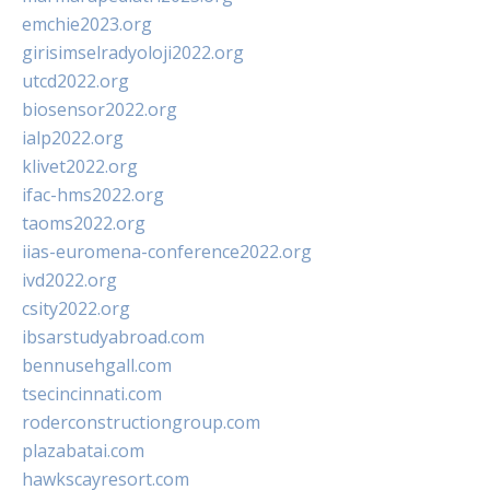
emchie2023.org
girisimselradyoloji2022.org
utcd2022.org
biosensor2022.org
ialp2022.org
klivet2022.org
ifac-hms2022.org
taoms2022.org
iias-euromena-conference2022.org
ivd2022.org
csity2022.org
ibsarstudyabroad.com
bennusehgall.com
tsecincinnati.com
roderconstructiongroup.com
plazabatai.com
hawkscayresort.com