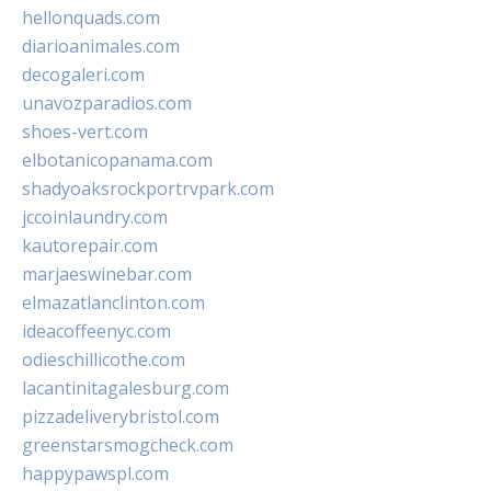
hellonquads.com
diarioanimales.com
decogaleri.com
unavozparadios.com
shoes-vert.com
elbotanicopanama.com
shadyoaksrockportrvpark.com
jccoinlaundry.com
kautorepair.com
marjaeswinebar.com
elmazatlanclinton.com
ideacoffeenyc.com
odieschillicothe.com
lacantinitagalesburg.com
pizzadeliverybristol.com
greenstarsmogcheck.com
happypawspl.com