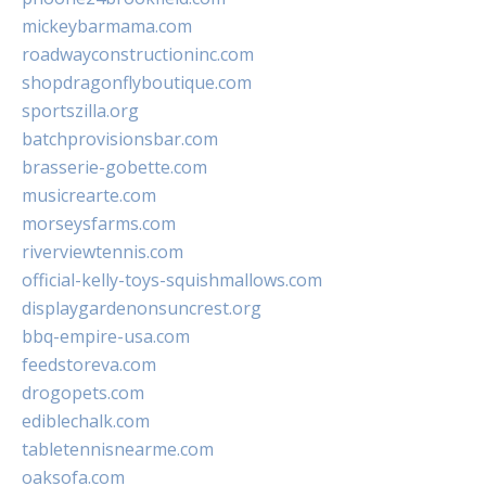
mickeybarmama.com
roadwayconstructioninc.com
shopdragonflyboutique.com
sportszilla.org
batchprovisionsbar.com
brasserie-gobette.com
musicrearte.com
morseysfarms.com
riverviewtennis.com
official-kelly-toys-squishmallows.com
displaygardenonsuncrest.org
bbq-empire-usa.com
feedstoreva.com
drogopets.com
ediblechalk.com
tabletennisnearme.com
oaksofa.com