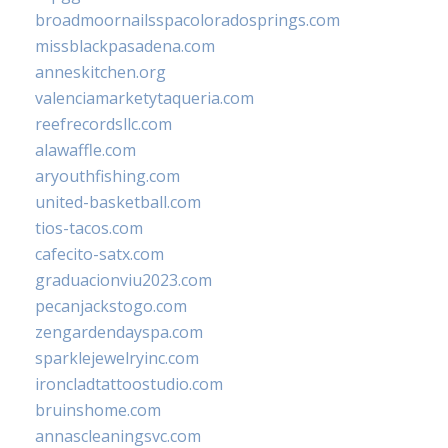
broadmoornailsspacoloradosprings.com
missblackpasadena.com
anneskitchen.org
valenciamarketytaqueria.com
reefrecordsllc.com
alawaffle.com
aryouthfishing.com
united-basketball.com
tios-tacos.com
cafecito-satx.com
graduacionviu2023.com
pecanjackstogo.com
zengardendayspa.com
sparklejewelryinc.com
ironcladtattoostudio.com
bruinshome.com
annascleaningsvc.com