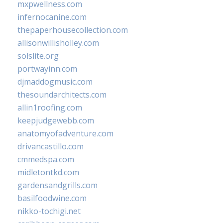
mxpwellness.com
infernocanine.com
thepaperhousecollection.com
allisonwillisholley.com
solslite.org
portwayinn.com
djmaddogmusic.com
thesoundarchitects.com
allin1roofing.com
keepjudgewebb.com
anatomyofadventure.com
drivancastillo.com
cmmedspa.com
midletontkd.com
gardensandgrills.com
basilfoodwine.com
nikko-tochigi.net