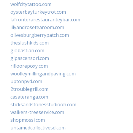
wolfcitytattoo.com
oysterbayturkeytrot.com
lafronterarestauranteybar.com
lilyandrosetearoom.com
olivesburgberrypatch.com
theslushkids.com
giobastian.com
glpascensori.com
rifloorepoxy.com
woolleymillingandpaving.com
uptonpvd.com
2troublegrill.com
casateranga.com
sticksandstonesstudiooh.com
walkers-treeservice.com
shopmossi.com
untamedcollectivesd.com