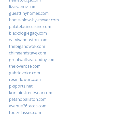
lizaivanov.com
guesttinyhomes.com
home-plow-by-meyer.com
palatelatincuisine.com
blackdoglegacy.com
eatvivahouston.com
thebigshowok.com
chimeandstave.com
greatwallseafoodny.com
theloverose.com
gabriovoice.com
resinflowart.com
p-sports.net
korsairstreetwear.com
petshopallston.com
avenue26tacos.com
topgglasses.com