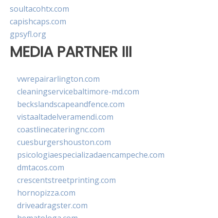
soultacohtx.com
capishcaps.com
gpsyfl.org
MEDIA PARTNER III
vwrepairarlington.com
cleaningservicebaltimore-md.com
beckslandscapeandfence.com
vistaaltadelveramendi.com
coastlinecateringnc.com
cuesburgershouston.com
psicologiaespecializadaencampeche.com
dmtacos.com
crescentstreetprinting.com
hornopizza.com
driveadragster.com
hematologa.com