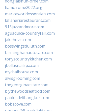
donglaishun-order.com
fiamc-rome2022.org
mariceworldessentials.com
lafisheriarestaurant.com
915jazzandmore.com
aguadulce-countryfair.com
jakehovis.com
bosswingsduluth.com
birminghamautocare.com
tonyscountrykitchen.com
jbellasnailspa.com
mychaihouse.com
alvisgrooming.com
thegeorginaestate.com
blythewoodseafood.com
paolosdelibangkok.com
bobacove.com
phoone24brookfield.com