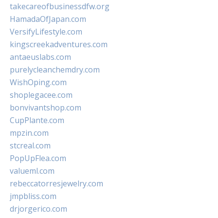
takecareofbusinessdfw.org
HamadaOfJapan.com
VersifyLifestyle.com
kingscreekadventures.com
antaeuslabs.com
purelycleanchemdry.com
WishOping.com
shoplegacee.com
bonvivantshop.com
CupPlante.com
mpzin.com
stcreal.com
PopUpFlea.com
valueml.com
rebeccatorresjewelry.com
jmpbliss.com
drjorgerico.com