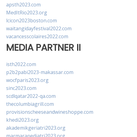
apsth2023.com
MedItRio2023.org
lcicon2023boston.com
waitangidayfestival2022.com
vacancesscolaires2022.com
MEDIA PARTNER II
isth2022.com
p2b2pabi2023-makassar.com
wocfparis2023.org
sinc2023.com
scdlqatar2022-qa.com
thecolumbiagrill.com
provisionscheeseandwineshoppe.com
khedi2023.org
akademikgeriatri2023.org
marmarapediatri2023.org