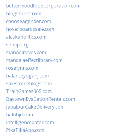
bettermoodfoodcorporation.com
hingstonnt.com
chooseagender.com
hoverboardssale.com
alaskapolitics.com
stsmp.org
manoelneves.com
mandelaeffectlibrary.com
roselynns.com
balanceyoganj.com
salesforceblogs.com
TrainGames365.com
BaytownEvaCationRentals.com
JabalpurCakeDelivery.com
halobjd.com
intelligenceqatar.com
PikaPikaApp.com