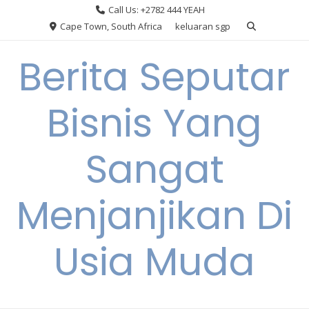
Skip
Call Us: +2782 444 YEAH
to
Cape Town, South Africa
keluaran sgp
content
Berita Seputar
Bisnis Yang
Sangat
Menjanjikan Di
Usia Muda