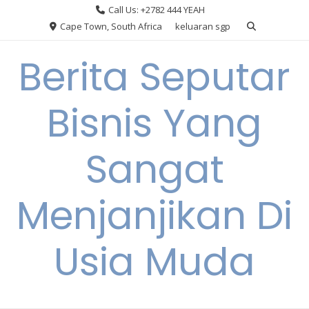
Skip
Call Us: +2782 444 YEAH
to
Cape Town, South Africa
keluaran sgp
content
Berita Seputar
Bisnis Yang
Sangat
Menjanjikan Di
Usia Muda