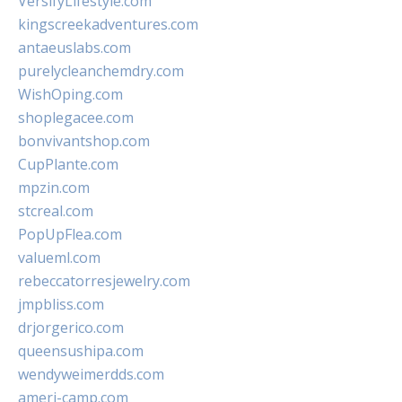
VersifyLifestyle.com
kingscreekadventures.com
antaeuslabs.com
purelycleanchemdry.com
WishOping.com
shoplegacee.com
bonvivantshop.com
CupPlante.com
mpzin.com
stcreal.com
PopUpFlea.com
valueml.com
rebeccatorresjewelry.com
jmpbliss.com
drjorgerico.com
queensushipa.com
wendyweimerdds.com
ameri-camp.com