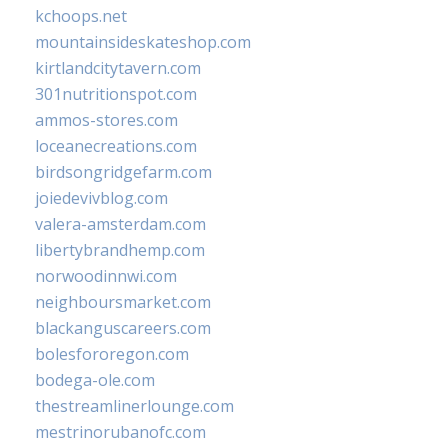
kchoops.net
mountainsideskateshop.com
kirtlandcitytavern.com
301nutritionspot.com
ammos-stores.com
loceanecreations.com
birdsongridgefarm.com
joiedevivblog.com
valera-amsterdam.com
libertybrandhemp.com
norwoodinnwi.com
neighboursmarket.com
blackanguscareers.com
bolesfororegon.com
bodega-ole.com
thestreamlinerlounge.com
mestrinorubanofc.com