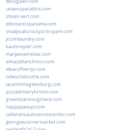
decogaleri.com
unavozparadios.com
shoes-vert.com
elbotanicopanama.com
shadyoaksrockportrvpark.com
jccoinlaundry.com
kautorepair.com
marjaeswinebar.com
elmazatlanclinton.com
ideacoffeenyc.com
odieschillicothe.com
lacantinitagalesburg.com
pizzadeliverybristol.com
greenstarsmogcheck.com
happypawspl.com
callahansautoservicecenter.com
georgiascornermarket.com
perfectfit24-7.com