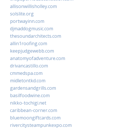
allisonwillisholley.com
solslite.org
portwayinn.com
djmaddogmusic.com
thesoundarchitects.com
allin1roofing.com
keepjudgewebb.com
anatomyofadventure.com
drivancastillo.com
cmmedspa.com
midletontkd.com
gardensandgrills.com
basilfoodwine.com
nikko-tochigi.net
caribbean-corner.com
bluemoongiftcards.com
rivercitysteampunkexpo.com