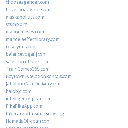
chooseagender.com
hoverboardssale.com
alaskapolitics.com
stsmp.org
manoelneves.com
mandelaeffectlibrary.com
roselynns.com
balanceyoganj.com
salesforceblogs.com
TrainGames365.com
BaytownEvaCationRentals.com
JabalpurCakeDelivery.com
halobjd.com
intelligenceqatar.com
PikaPikaApp.com
takecareofbusinessdfw.org
HamadaOfJapan.com