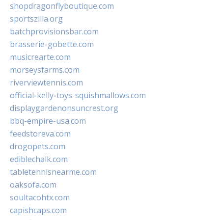
shopdragonflyboutique.com
sportszilla.org
batchprovisionsbar.com
brasserie-gobette.com
musicrearte.com
morseysfarms.com
riverviewtennis.com
official-kelly-toys-squishmallows.com
displaygardenonsuncrest.org
bbq-empire-usa.com
feedstoreva.com
drogopets.com
ediblechalk.com
tabletennisnearme.com
oaksofa.com
soultacohtx.com
capishcaps.com