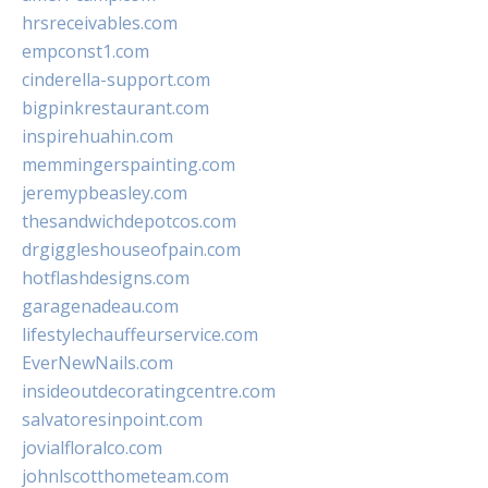
hrsreceivables.com
empconst1.com
cinderella-support.com
bigpinkrestaurant.com
inspirehuahin.com
memmingerspainting.com
jeremypbeasley.com
thesandwichdepotcos.com
drgiggleshouseofpain.com
hotflashdesigns.com
garagenadeau.com
lifestylechauffeurservice.com
EverNewNails.com
insideoutdecoratingcentre.com
salvatoresinpoint.com
jovialfloralco.com
johnlscotthometeam.com