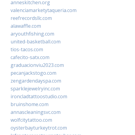
anneskitchen.org
valenciamarketytaqueria.com
reefrecordsllc.com
alawaffle.com
aryouthfishing.com
united-basketball.com
tios-tacos.com
cafecito-satx.com
graduacionviu2023.com
pecanjackstogo.com
zengardendayspa.com
sparklejewelryinc.com
ironcladtattoostudio.com
bruinshome.com
annascleaningsvc.com
wolfcitytattoo.com
oysterbayturkeytrot.com