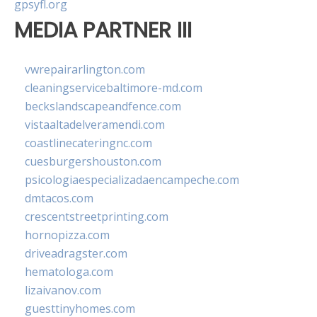
gpsyfl.org
MEDIA PARTNER III
vwrepairarlington.com
cleaningservicebaltimore-md.com
beckslandscapeandfence.com
vistaaltadelveramendi.com
coastlinecateringnc.com
cuesburgershouston.com
psicologiaespecializadaencampeche.com
dmtacos.com
crescentstreetprinting.com
hornopizza.com
driveadragster.com
hematologa.com
lizaivanov.com
guesttinyhomes.com