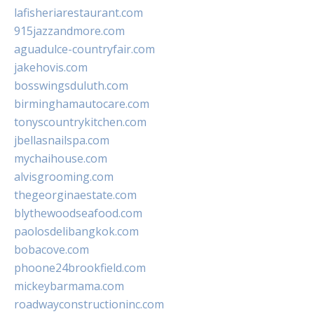
lafisheriarestaurant.com
915jazzandmore.com
aguadulce-countryfair.com
jakehovis.com
bosswingsduluth.com
birminghamautocare.com
tonyscountrykitchen.com
jbellasnailspa.com
mychaihouse.com
alvisgrooming.com
thegeorginaestate.com
blythewoodseafood.com
paolosdelibangkok.com
bobacove.com
phoone24brookfield.com
mickeybarmama.com
roadwayconstructioninc.com