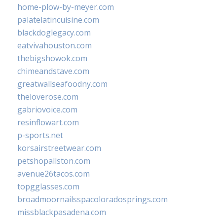
home-plow-by-meyer.com
palatelatincuisine.com
blackdoglegacy.com
eatvivahouston.com
thebigshowok.com
chimeandstave.com
greatwallseafoodny.com
theloverose.com
gabriovoice.com
resinflowart.com
p-sports.net
korsairstreetwear.com
petshopallston.com
avenue26tacos.com
topgglasses.com
broadmoornailsspacoloradosprings.com
missblackpasadena.com