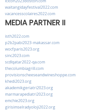
lcicon2023boston.com
waitangidayfestival2022.com
vacancesscolaires2022.com
MEDIA PARTNER II
isth2022.com
p2b2pabi2023-makassar.com
wocfparis2023.org
sinc2023.com
scdlqatar2022-qa.com
thecolumbiagrill.com
provisionscheeseandwineshoppe.com
khedi2023.org
akademikgeriatri2023.org
marmarapediatri2023.org
emchie2023.org
girisimselradyoloji2022.org