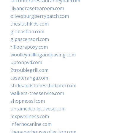
lafronterarestauranteybar.com
lilyandrosetearoom.com
olivesburgberrypatch.com
theslushkids.com
giobastian.com
glpascensori.com
rifloorepoxy.com
woolleymillingandpaving.com
uptonpvd.com
2troublegrill.com
casateranga.com
sticksandstonesstudiooh.com
walkers-treeservice.com
shopmossi.com
untamedcollectivesd.com
mxpwellness.com
infernocanine.com
thepaperhousecollection.com